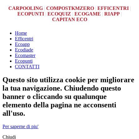
CARPOOLING
|
COMPOSTKMZERO
|
EFFICENTRI
|
ECOPUNTI
|
ECOQUIZ
|
ECOGAME
|
RIAPP
|
CAPITAN ECO
Home
Efficentri
Ecoapp
Ecodiade
Ecomaster
Ecopunti
CONTATTI
Questo sito utilizza cookie per migliorare
la tua navigazione. Chiudendo questo
banner o cliccando su qualunque
elemento della pagina ne acconsenti
all'uso.
Per saperne di piu'
Chiudi